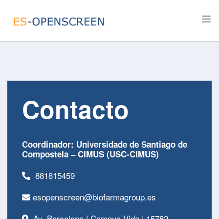
Inicio
Sobre el nodo
Contacto
Quimioteca
Observatorio
Convocatorias y Proyectos
Coordinador: Universidade de Santiago de
Publicaciones
Compostela – CIMUS (USC-CIMUS)
Contacto
881815459
Login
esopenscreen@biofarmagroup.es
Av. Barcelona | Campus Vida | 15782