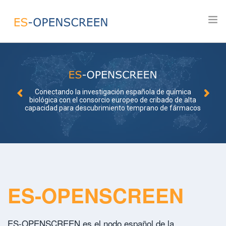
Inicio
Sobre el nodo
Conectando la investigación española de química
biológica con el consorcio europeo de cribado de alta
Quimioteca
capacidad para descubrimiento temprano de fármacos
Observatorio
Convocatorias y Proyectos
Publicaciones
Contacto
ES-OPENSCREEN
Login
ES-OPENSCREEN es el nodo español de la